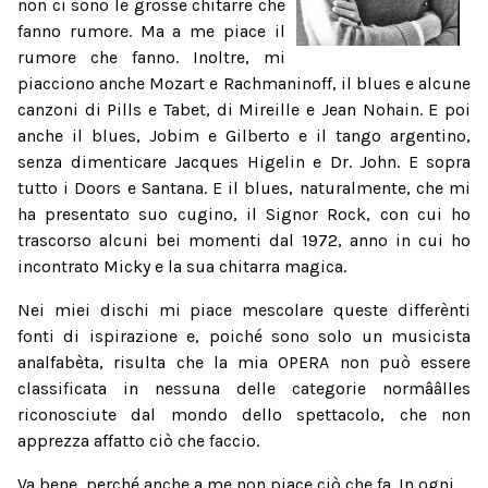
non ci sono le grosse chitarre che
fanno rumore. Ma a me piace il
rumore che fanno. Inoltre, mi
piacciono anche Mozart e Rachmaninoff, il blues e alcune
canzoni di Pills e Tabet, di Mireille e Jean Nohain. E poi
anche il blues, Jobim e Gilberto e il tango argentino,
senza dimenticare Jacques Higelin e Dr. John. E sopra
tutto i Doors e Santana. E il blues, naturalmente, che mi
ha presentato suo cugino, il Signor Rock, con cui ho
trascorso alcuni bei momenti dal 1972, anno in cui ho
incontrato Micky e la sua chitarra magica.
Nei miei dischi mi piace mescolare queste differènti
fonti di ispirazione e, poiché sono solo un musicista
analfabèta, risulta che la mia OPERA non può essere
classificata in nessuna delle categorie normââlles
riconosciute dal mondo dello spettacolo, che non
apprezza affatto ciò che faccio.
Va bene, perché anche a me non piace ciò che fa. In ogni