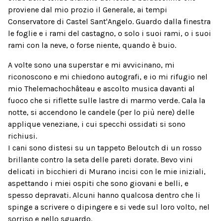
proviene dal mio prozio il Generale, ai tempi
Conservatore di Castel Sant'Angelo. Guardo dalla finestra
le foglie e i rami del castagno, o solo i suoi rami, o i suoi
rami con la neve, o forse niente, quando è buio.
A volte sono una superstar e mi avvicinano, mi
riconoscono e mi chiedono autografi, e io mi rifugio nel
mio Thelemachochâteau e ascolto musica davanti al
fuoco che si riflette sulle lastre di marmo verde. Cala la
notte, si accendono le candele (per lo più nere) delle
applique veneziane, i cui specchi ossidati si sono
richiusi.
I cani sono distesi su un tappeto Beloutch di un rosso
brillante contro la seta delle pareti dorate. Bevo vini
delicati in bicchieri di Murano incisi con le mie iniziali,
aspettando i miei ospiti che sono giovani e belli, e
spesso depravati. Alcuni hanno qualcosa dentro che li
spinge a scrivere o dipingere e si vede sul loro volto, nel
sorriso e nello sguardo.