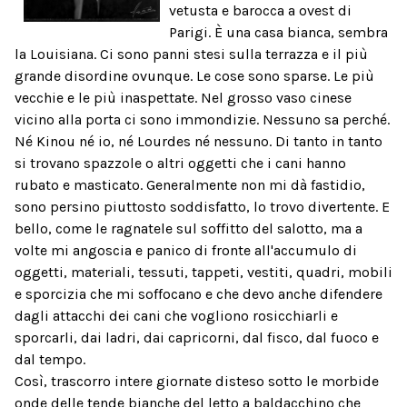
vetusta e barocca a ovest di
Parigi. È una casa bianca, sembra
la Louisiana. Ci sono panni stesi sulla terrazza e il più
grande disordine ovunque. Le cose sono sparse. Le più
vecchie e le più inaspettate. Nel grosso vaso cinese
vicino alla porta ci sono immondizie. Nessuno sa perché.
Né Kinou né io, né Lourdes né nessuno. Di tanto in tanto
si trovano spazzole o altri oggetti che i cani hanno
rubato e masticato. Generalmente non mi dà fastidio,
sono persino piuttosto soddisfatto, lo trovo divertente. E
bello, come le ragnatele sul soffitto del salotto, ma a
volte mi angoscia e panico di fronte all'accumulo di
oggetti, materiali, tessuti, tappeti, vestiti, quadri, mobili
e sporcizia che mi soffocano e che devo anche difendere
dagli attacchi dei cani che vogliono rosicchiarli e
sporcarli, dai ladri, dai capricorni, dal fisco, dal fuoco e
dal tempo.
Così, trascorro intere giornate disteso sotto le morbide
onde delle tende bianche del letto a baldacchino che