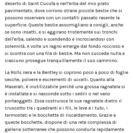
deserto di Saint Cucufa e nell'erba del mio prato
pavimentato, dove corrono strane piccole bestie che si
possono osservare con un contafili passato rasente la
superficie. Queste bestie assomigliano a conigli, anche
se sono insetti, e si aggirano tristemente sui tronchi
dell'erba, salendo e scendendo e incrociandosi con
solennità. A volte un ragno emerge dal fondo roccioso e
si scontra con una fila di bestie. Ma non succede nulla e
ciascuno prosegue tranquillamente il suo cammino.
La Rolls nera e la Bentley si coprono poco a poco di foglie
secche, polvere e escrementi di uccelli. Quanto alla
Maserati, è inutilizzabile perché una grossa ragnatela si
è installata e si nasconde sotto i sedili o nel vano
portaoggetti. Essa costruisce le sue ragnatele dietro il
cruscotto tra i quadranti e i fili, le leve e i tubi, i
termostati e le bocchette di riscaldamento. Grazie a
queste bocchette, dispone di una rete complessa di
gallerie sotterranee che possono condurla rapidamente