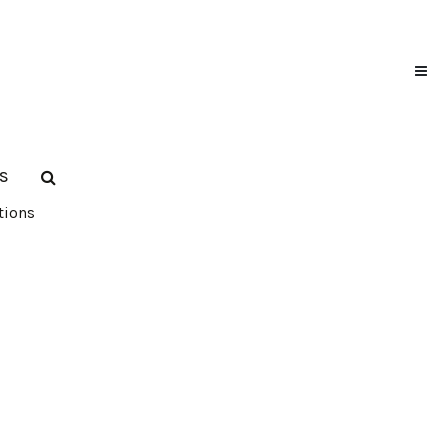
S
tions